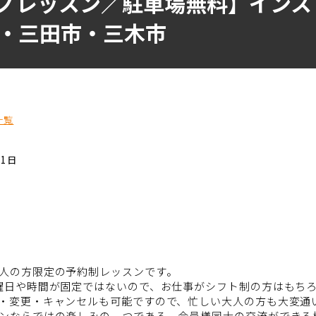
ノレッスン／駐車場無料】インス
・三田市・三木市
一覧
01日
人の方限定の予約制レッスンです。
曜日や時間が固定ではないので、お仕事がシフト制の方はもち
・変更・キャンセルも可能ですので、忙しい大人の方も大変通
ンならではの楽しみの一つである、会員様同士の交流ができる