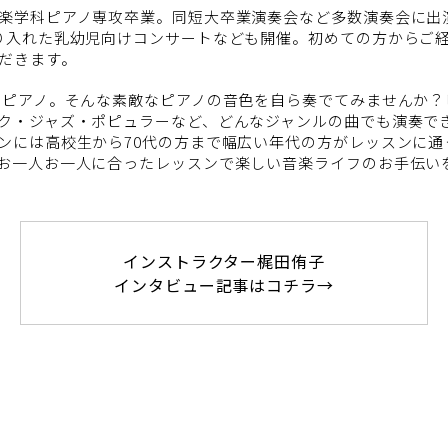
楽学科ピアノ専攻卒業。同短大卒業演奏会など多数演奏会に出
り入れた乳幼児向けコンサートなども開催。初めての方からご
だきます。
るピアノ。そんな素敵なピアノの音色を自ら奏でてみませんか？
ク・ジャズ・ポピュラーなど、どんなジャンルの曲でも演奏で
ンには高校生から70代の方まで幅広い年代の方がレッスンに通
お一人お一人に合ったレッスンで楽しい音楽ライフのお手伝い
インストラクター梶田侑子
インタビュー記事はコチラ→