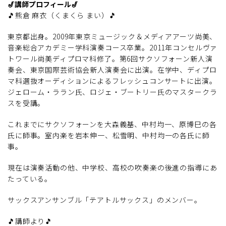
🎷講師プロフィール🎷
🎵熊倉 麻衣（くまくら まい）🎵
東京都出身。2009年東京ミュージック＆メディアアーツ尚美、
音楽総合アカデミー学科演奏コース卒業。2011年コンセルヴァ
トワール尚美ディプロマ科修了。第6回サクソフォーン新人演
奏会、東京国際芸術協会新人演奏会に出演。在学中、ディプロ
マ科選抜オーディションによるフレッシュコンサートに出演。
ジェローム・ララン氏、ロジェ・ブートリー氏のマスタークラ
スを受講。
これまでにサクソフォーンを大森義基、中村均一、原博巳の各
氏に師事。室内楽を岩本伸一、松雪明、中村均一の各氏に師
事。
現在は演奏活動の他、中学校、高校の吹奏楽の後進の指導にあ
たっている。
サックスアンサンブル「テアトルサックス」のメンバー。
🎵講師より🎵