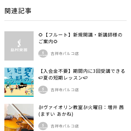
関連記事
🌻【フルート】新規開講・新講師様の
ご案内🌻
吉祥寺パルコ店
【入会金不要】期間内に3回受講できる
🍉夏の短期レッスン🍉
吉祥寺パルコ店
🎻ヴァイオリン教室🎻火曜日：増井 茜
(ますい あかね)
吉祥寺パルコ店