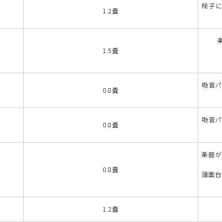
椅子に
1.2畳
1.5畳
吸音パ
0.8畳
吸音パ
0.8畳
楽器が
0.8畳
譜面台
1.2畳