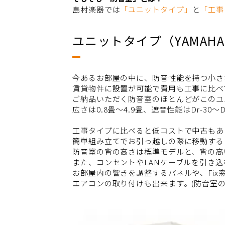
島村楽器では
「ユニットタイプ」
と
「工事
ユニットタイプ（YAMAHA,
今あるお部屋の中に、防音性能を持つ小さ
賃貸物件に設置が可能で費用も工事に比べ
ご納品いただく防音室のほとんどがこのユ
広さは0.8畳～4.9畳、遮音性能はDr-30
工事タイプに比べると低コストで中古もあ
簡単組み立てでお引っ越しの際に移動する
防音室の背の高さは標準モデルと、背の高
また、コンセントやLANケーブルを引き
お部屋内の響きを調整するパネルや、Fix
エアコンの取り付けも出来ます。(防音室