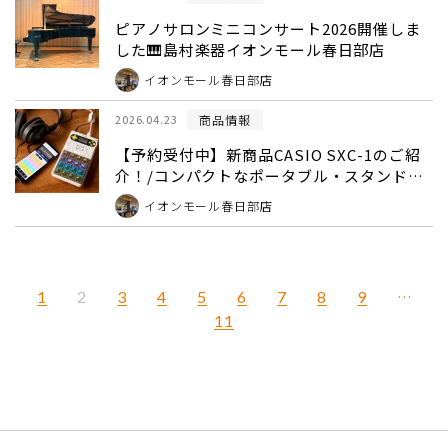
ピアノサロンミニコンサート2026開催しま
した🎹島村楽器イオンモール春日部店
イオンモール春日部店
商品情報
2026.04.23
【予約受付中】新商品CASIO SXC-1のご紹
介！/コンパクトなポータブル・スタンドア
ローン・サンプラー
イオンモール春日部店
1
3
4
5
6
7
8
9
…
2
11