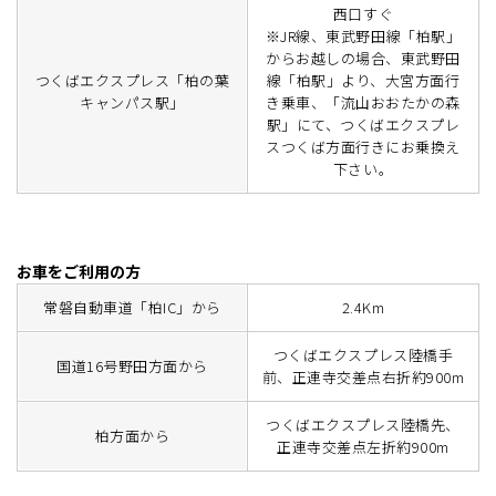
西口すぐ
※JR線、東武野田線「柏駅」
からお越しの場合、東武野田
つくばエクスプレス「柏の葉
線「柏駅」より、大宮方面行
キャンパス駅」
き乗車、「流山おおたかの森
駅」にて、つくばエクスプレ
スつくば方面行きにお乗換え
下さい。
お車をご利用の方
常磐自動車道「柏IC」から
2.4Km
つくばエクスプレス陸橋手
国道16号野田方面から
前、正連寺交差点右折約900m
つくばエクスプレス陸橋先、
柏方面から
正連寺交差点左折約900m