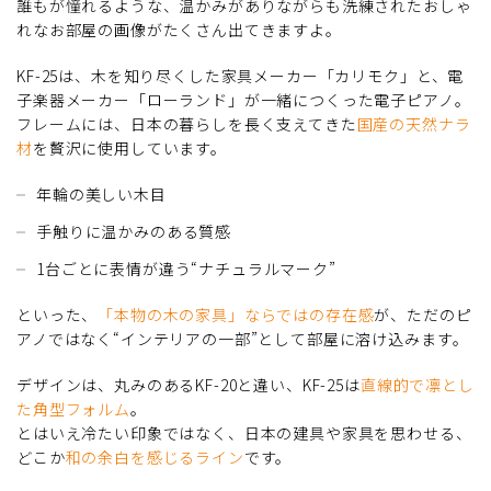
誰もが憧れるような、温かみがありながらも洗練されたおしゃ
れなお部屋の画像がたくさん出てきますよ。
KF-25は、木を知り尽くした家具メーカー「カリモク」と、電
子楽器メーカー「ローランド」が一緒につくった電子ピアノ。
フレームには、日本の暮らしを長く支えてきた
国産の天然ナラ
材
を贅沢に使用しています。
年輪の美しい木目
手触りに温かみのある質感
1台ごとに表情が違う“ナチュラルマーク”
といった、
「本物の木の家具」ならではの存在感
が、ただのピ
アノではなく“インテリアの一部”として部屋に溶け込みます。
デザインは、丸みのあるKF-20と違い、KF-25は
直線的で凛とし
た角型フォルム
。
とはいえ冷たい印象ではなく、日本の建具や家具を思わせる、
どこか
和の余白を感じるライン
です。