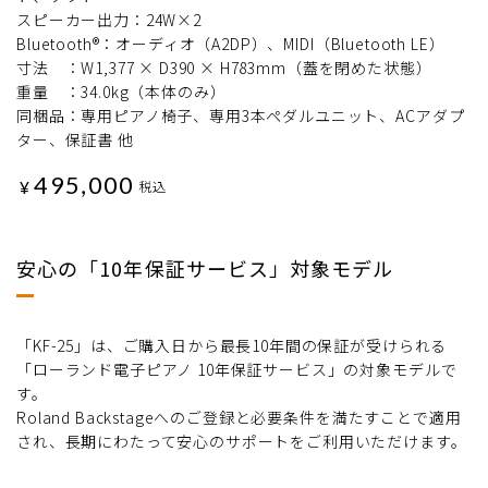
スピーカー出力：24W×2
Bluetooth®：オーディオ（A2DP）、MIDI（Bluetooth LE）
寸法 ：W1,377 × D390 × H783mm（蓋を閉めた状態）
重量 ：34.0kg（本体のみ）
同梱品：専用ピアノ椅子、専用3本ペダルユニット、ACアダプ
ター、保証書 他
495,000
¥
税込
安心の「10年保証サービス」対象モデル
「KF-25」は、ご購入日から最長10年間の保証が受けられる
「ローランド電子ピアノ 10年保証サービス」の対象モデルで
す。
Roland Backstageへのご登録と必要条件を満たすことで適用
され、長期にわたって安心のサポートをご利用いただけます。