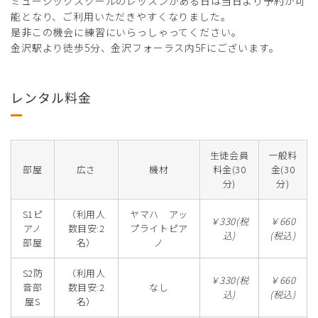
ミュージックスクールのレッスンがある日は当日より予約が可
能となり、ご利用いただきやすくなりました。
是非この機会に練習にいらっしゃってください。
金沢駅より徒歩5分、金沢フォーラス内5Fにございます。
レンタル料金
生徒会員
一般料
部屋
広さ
機材
料金(30
金(30
分)
分)
S1ピ
（利用人
ヤマハ アッ
￥330(税
￥660
アノ
数目安:2
プライトピア
込)
(税込)
部屋
名）
ノ
S2防
（利用人
￥330(税
￥660
音部
数目安:2
なし
込)
(税込)
屋S
名）