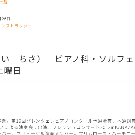
一覧
月26日
インストラクター
のい ちさ） ピアノ科・ソルフェ
土曜日
卒業。第19回グレンツェンピアノコンクール予選金賞、本選銅
による演奏会に出演。フレッシュコンサート2013inKANAZ
ンバー。フリューゲル演奏メンバー。プリムローズ・ハーモニ