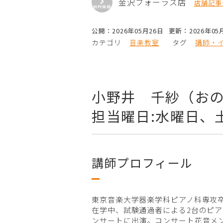
金沢フォーラス店
店舗記事
公開：2026年05月26日
更新：2026年05
カテゴリ
音楽教室
タグ
講師・
小野井 千紗（お
担当曜日:水曜日、
講師プロフィール
東京音楽大学器楽学科ピアノ科専攻
在学中、試験通過者による2台のピアノ
ンサートに出演。コンサート花音メ