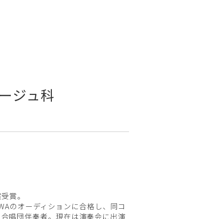
ージュ科
賞受賞。
AWAのオーディションに合格し、同コ
ー合唱団伴奏者。現在は演奏会に出演