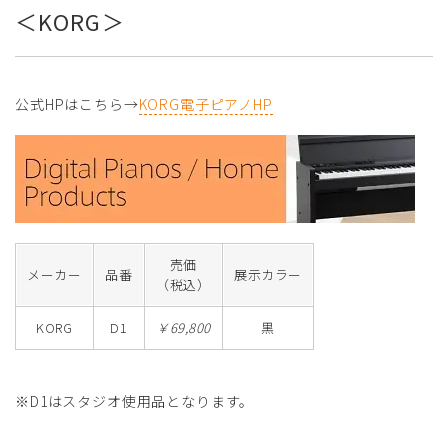
＜KORG＞
公式HPはこちら→
KORG電子ピアノHP
売価
メーカー
品番
展示カラー
（税込）
KORG
D1
￥69,800
黒
※D1はスタジオ使用品となります。