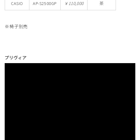
CASIO
AP-S2500GP
￥110,000
茶
※椅子別売
プリヴィア