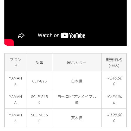
ブラン
販売価格
品番
展示カラー
ド
(税込)
YAMAH
￥346,50
CLP-875
白木目
A
0
YAMAH
SCLP-845
ヨーロピアンメイプル
￥264,00
A
0
調
0
YAMAH
SCLP-835
￥198,00
茶木目
A
0
0