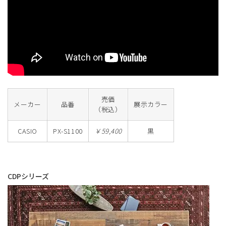
売価
メーカー
品番
展示カラー
（税込）
CASIO
PX-S1100
￥59,400
黒
CDPシリーズ