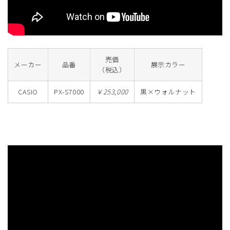
売価
メーカー
品番
展示カラー
（税込）
CASIO
PX-S7000
￥253,000
黒×ウォルナット