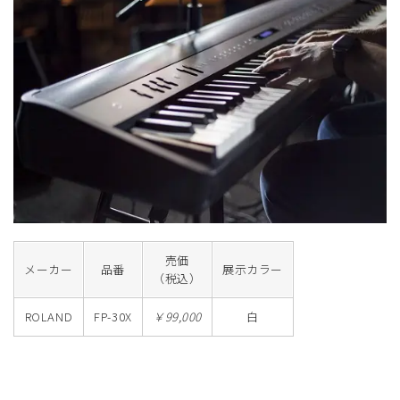
売価
メーカー
品番
展示カラー
（税込）
ROLAND
FP-30X
￥99,000
白