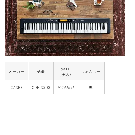
売価
メーカー
品番
展示カラー
（税込）
CASIO
CDP-S300
￥49,800
黒