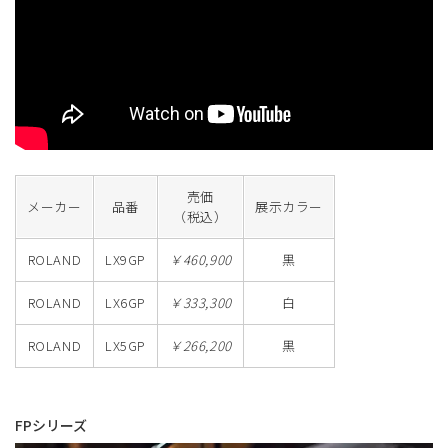
売価
メーカー
品番
展示カラー
（税込）
ROLAND
LX9GP
￥460,900
黒
ROLAND
LX6GP
￥333,300
白
ROLAND
LX5GP
￥266,200
黒
FPシリーズ