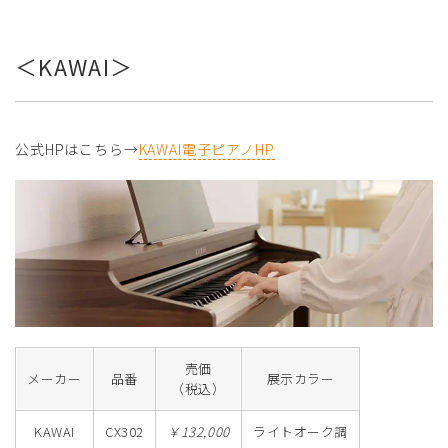
＜KAWAI＞
公式HPはこちら→
KAWAI電子ピアノHP
売価
メーカー
品番
展示カラー
（税込）
KAWAI
CX302
￥132,000
ライトオーク調