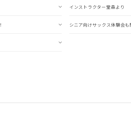
インストラクター堂森より
！
シニア向けサックス体験会も