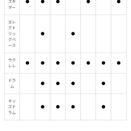
ズギ
●
●
●
●
●
ター
エレ
クト
リッ
●
●
クベ
ース
ウク
●
●
●
●
●
●
●
レレ
ドラ
●
●
●
●
ム
キッ
ズド
●
●
●
●
ラム