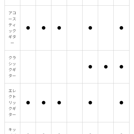
アコ
ース
ティ
●
●
●
●
●
ック
ギタ
ー
クラ
シッ
●
●
●
クギ
ター
エレ
クト
リッ
●
●
●
●
●
クギ
ター
キッ