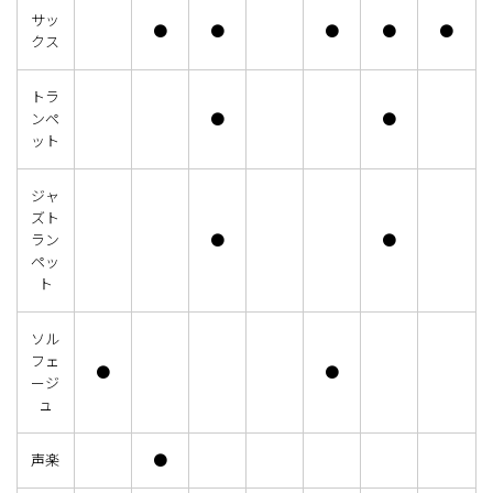
サッ
●
●
●
●
●
クス
トラ
ンペ
●
●
ット
ジャ
ズト
ラン
●
●
ペッ
ト
ソル
フェ
●
●
ージ
ュ
声楽
●