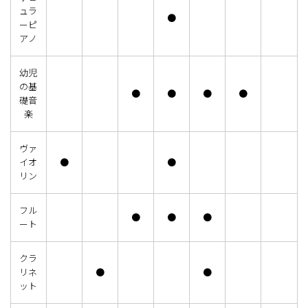
ュラ
●
ーピ
アノ
幼児
の基
●
●
●
●
礎音
楽
ヴァ
イオ
●
●
リン
フル
●
●
●
ート
クラ
リネ
●
●
ット