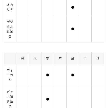
オカ
●
リナ
デジ
タル
●
管楽
器
月
火
水
木
金
土
日
ヴォ
ーカ
●
●
ル
ピア
ノ弾
●
き語
り