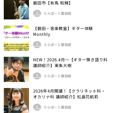
磐田市【有馬 和輝】
ららぽーと磐田店
【磐田・音楽教室】ギター体験
Monthly
ららぽーと磐田店
NEW！2026.4月〜【ギター弾き語り科
講師紹介】東条大樹
ららぽーと磐田店
2026年4月開講！【クラリネット科・
オカリナ科 講師紹介】松島花帆莉
ららぽーと磐田店