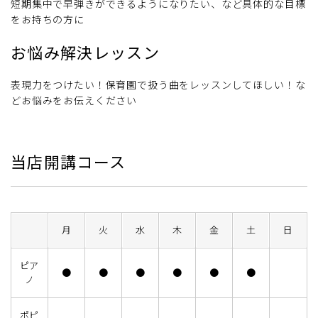
短期集中で早弾きができるようになりたい、など具体的な目標
をお持ちの方に
お悩み解決レッスン
表現力をつけたい！保育園で扱う曲をレッスンしてほしい！な
どお悩みをお伝えください
当店開講コース
月
火
水
木
金
土
日
ピア
●
●
●
●
●
●
ノ
ポピ