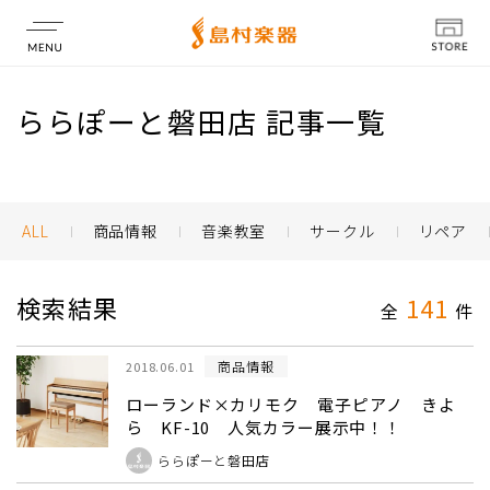
店舗情報
ららぽーと磐田店 記事一覧
ALL
商品情報
音楽教室
サークル
リペア
検索結果
141
全
件
商品情報
2018.06.01
ローランド×カリモク 電子ピアノ きよ
ら KF-10 人気カラー展示中！！
ららぽーと磐田店