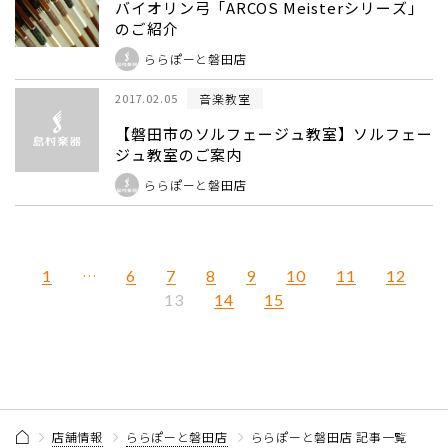
バイオリン弓「ARCOS Meisterシリーズ」
のご紹介
ららぽーと磐田店
音楽教室
2017.02.05
【磐田市のソルフェージュ教室】ソルフェー
ジュ教室のご案内
ららぽーと磐田店
1
…
6
7
8
9
10
11
12
14
15
13
店舗情報
ららぽーと磐田店
ららぽーと磐田店 記事一覧