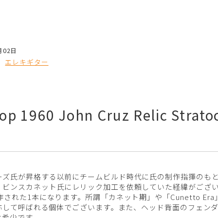
月02日
エレキギター
p 1960 John Cruz Relic Stratoc
ーズ氏が昇格する以前にチームビルド時代に氏の制作指揮のも
ビンスカネット氏にレリック加工を依頼していた経緯がございます
れた1本になります。所謂「カネット期」や「Cunetto Era」
総称して呼ばれる個体でございます。また、ヘッド背面のフェン
は希少です。