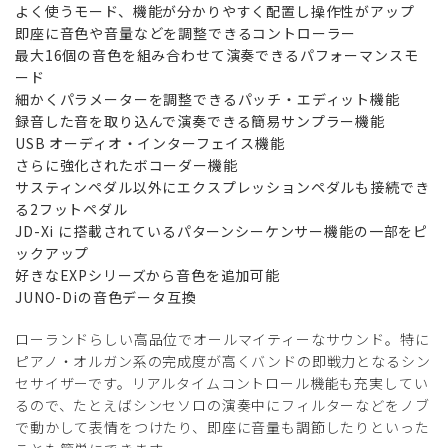
よく使うモード、機能が分かりやすく配置し操作性がアップ
即座に音色や音量などを調整できるコントローラー
最大16個の音色を組み合わせて演奏できるパフォーマンスモ
ード
細かくパラメーターを調整できるパッチ・エディット機能
録音した音を取り込んで演奏できる簡易サンプラー機能
USB オーディオ・インターフェイス機能
さらに強化されたボコーダー機能
サスティンペダル以外にエクスプレッションペダルも接続でき
る2フットペダル
JD-Xi に搭載されているパターンシーケンサー機能の一部をピ
ックアップ
好きなEXPシリーズから音色を追加可能
JUNO-Diの音色データ互換
ローランドらしい高品位でオールマイティーなサウンド。特に
ピアノ・オルガン系の完成度が高くバンドの即戦力となるシン
セサイザーです。リアルタイムコントロール機能も充実してい
るので、たとえばシンセソロの演奏中にフィルターなどをノブ
で動かして表情をつけたり、即座に音量も調節したりといった