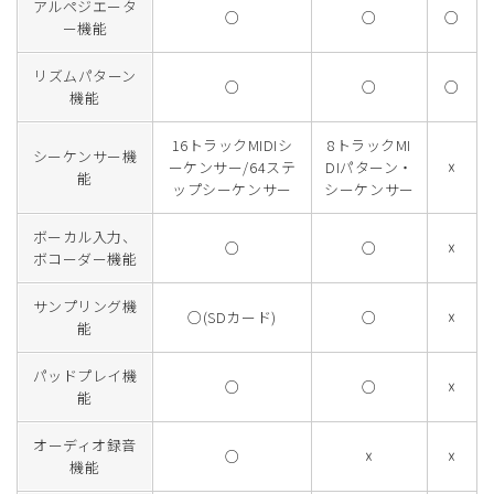
アルペジエータ
○
○
○
ー機能
リズムパターン
○
○
○
機能
16トラックMIDIシ
8トラックMI
シーケンサー機
ーケンサー/64ステ
DIパターン・
☓
能
ップシーケンサー
シーケンサー
ボーカル入力、
○
○
☓
ボコーダー機能
サンプリング機
○(SDカード)
○
☓
能
パッドプレイ機
○
○
☓
能
オーディオ録音
○
☓
☓
機能