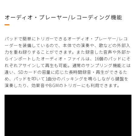
オーディオ・プレーヤー/レコーディング機能
パッドで簡単にトリガーできるオーディオ・プレーヤー/レコ
ーダーを装備しているので、本体での演奏や、歌などの外部入
力を重ね録りすることができます。また録音した音声や外部か
らインポートしたオーディオ・ファイルは、16個のパッドにそ
れぞれアサインして再生も可能。通常のサンプリング機能とは
違い、SDカードの容量に応じた長時間録音・再生ができるた
め、パッドを叩いて1曲分のバッキングを鳴らしながら鍵盤を
演奏したり、効果音やBGMのトリガーにも利用できます。