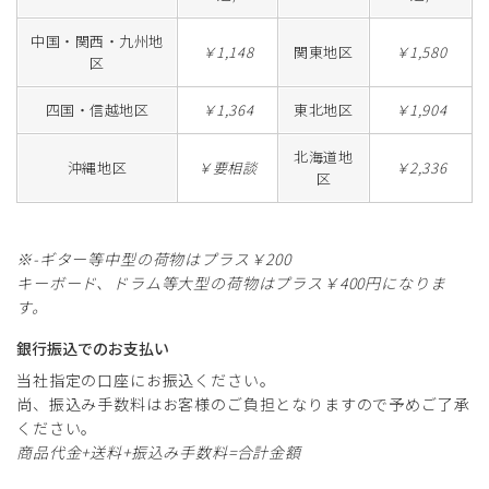
中国・関西・九州地
￥1,148
関東地区
￥1,580
区
四国・信越地区
￥1,364
東北地区
￥1,904
北海道地
沖縄地区
￥要相談
￥2,336
区
※-ギター等中型の荷物はプラス￥200
キーボード、ドラム等大型の荷物はプラス￥400円になりま
す。
銀行振込でのお支払い
当社指定の口座にお振込ください。
尚、振込み手数料はお客様のご負担となりますので予めご了承
ください。
商品代金+送料+振込み手数料=合計金額