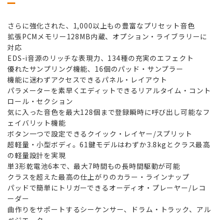
さらに強化された、1,000以上もの豊富なプリセット音色
拡張PCMメモリー128MB内蔵、オプション・ライブラリーに
対応
EDS-i音源のリッチな表現力、134種の充実のエフェクト
優れたサンプリング機能、16個のパッド・サンプラー
機能に迷わずアクセスできるパネル・レイアウト
パラメーターを素早くエディットできるリアルタイム・コント
ロール・セクション
気に入った音色を最大128個まで登録瞬時に呼び出し可能なフ
ェイバリット機能
ボタン一つで設定できるクイック・レイヤー/スプリット
超軽量・小型ボディ。61鍵モデルはわずか3.8kgとクラス最高
の軽量設計を実現
単3形乾電池6本で、最大7時間もの長時間駆動が可能
クラスを超えた最高の仕上がりのカラー・ラインナップ
パッドで簡単にトリガーできるオーディオ・プレーヤー/レコ
ーダー
曲作りをサポートするシーケンサー、ドラム・トラック、アル