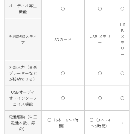
オーディオ再生
○
○
○
機能
US
B
外部記録メディ
USB メモリ
メ
SDカード
ア
ー
モ
リ
ー
外部入力（音楽
プレーヤーなど
○
○
○
が接続できる）
USBオーディ
オ・インターフ
○
○
○
ェイス機能
電池駆動（単三
○（6本：6～7時
○（8本：4
電池本数、寿
☓
間）
～5時間）
命）