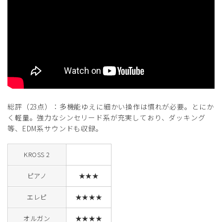
総評（23点）：多機能ゆえに細かい操作は慣れが必要。とにか
く軽量。強力なシンセリード系が充実しており、ダッキング
等、EDM系サウンドも収録。
KROSS 2
ピアノ
★★★
エレピ
★★★★
オルガン
★★★★