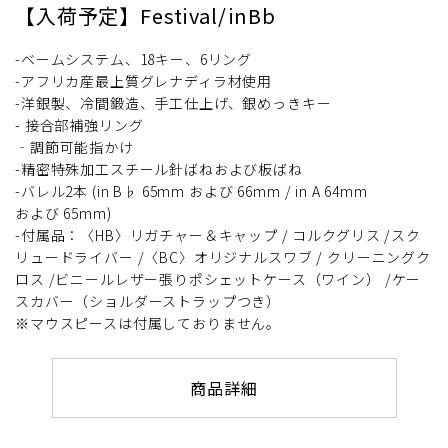
【入荷予定】Festival/inBb
-ベームシステム、18キー、6リング
-アフリカ産最上質グレナディラ材使用
-洋銀製、冷間鍛造、手工仕上げ、銀めっきキー
- 接合部補強リング
‐調節可能指かけ
-精密特殊加工スチール針ばねおよび板ばね
-バレル2本 (in B♭ 65mm および 66mm / in A 64mm
および 65mm)
-付属品：〈HB〉リガチャー＆キャップ / コルクグリス /スク
リュードライバー /〈BC〉オリジナルスワブ / クリーニングク
ロス /ビニールレザー張りポシェットケース（ワイン） /ケー
スカバー（ショルダーストラップつき）
※マウスピースは付属しておりません。
商品詳細