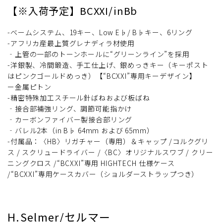
【※入荷予定】BCXXI/inBb
-ベームシステム、19キー、Low E♭/ B♭キー、6リング
-アフリカ産最上質グレナディラ材使用
‐上管の一部のトーンホールに“グリーンライン”を採用
-洋銀製、冷間鍛造、手工仕上げ、銀めっきキー（キーポスト
はピンクゴールドめっき）【“BCXXI”専用キーデザイン】
ー金属ピトン
-精密特殊加工スチール針ばねおよび板ばね
‐接合部補強リング、調節可能指かけ
‐カーボンファイバー製接合部リング
‐バレル2本（in B♭ 64mm および 65mm）
-付属品：〈HB〉リガチャー（専用）＆キャップ /コルクグリ
ス / スクリュードライバー /〈BC〉オリジナルスワブ / クリー
ニングクロス /“BCXXI”専用 HIGHTECH 仕様ケース
/“BCXXI”専用ケースカバー（ショルダーストラップつき）
H.Selmer/セルマー