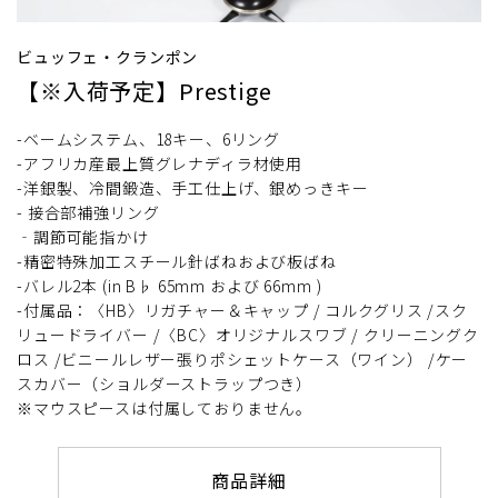
ビュッフェ・クランポン
【※入荷予定】Prestige
-ベームシステム、18キー、6リング
-アフリカ産最上質グレナディラ材使用
-洋銀製、冷間鍛造、手工仕上げ、銀めっきキー
- 接合部補強リング
‐調節可能指かけ
-精密特殊加工スチール針ばねおよび板ばね
-バレル2本 (in B♭ 65mm および 66mm )
-付属品：〈HB〉リガチャー＆キャップ / コルクグリス /スク
リュードライバー /〈BC〉オリジナルスワブ / クリーニングク
ロス /ビニールレザー張りポシェットケース（ワイン） /ケー
スカバー（ショルダーストラップつき）
※マウスピースは付属しておりません。
商品詳細