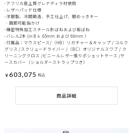
-アフリカ産上質グレナディラ材使用
-レザーパッド仕様
-洋銀製、冷間鍛造、手工仕上げ、銀めっきキー
‐調節可能指かけ
-精密特殊加工スチール針ばねおよび板ばね
-バレル2本 (in B♭ 65mm および 66mm ）
-付属品：マウスピース/〈HB〉リガチャー＆キャップ / コルク
グリス /スクリュードライバー /〈BC〉オリジナルスワブ / ク
リーニングクロス /ビニールレザー張りポシェットケース /ケ
ースカバー（ショルダーストラップつき）
603,075
¥
税込
商品詳細