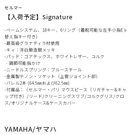
セルマー
【入荷予定】Signature
-ベームシステム、18キー、6リング（着脱可能な左手小指E♭
替え指キー付き）
-最高級グラナディラ材使用
-キィ：洋白鍛造銀メッキ
-パッド：ゴアテックス、ホワイトレザー、コルク
‐調節可能指かけ
-ニードルスプリング：ブルースチール
-金属製テノン・ソケット（上管ジョイント部）
-バレル2本 (64.5㎜および62.5㎜)
-付属品：〈セルマー・パリ マウスピース（リガチャー&キャ
ップ付き）/リード/クリーニングスワブ/コルクグリス/クロ
ス/オリジナルケース&ケースカバー
YAMAHA/ヤマハ