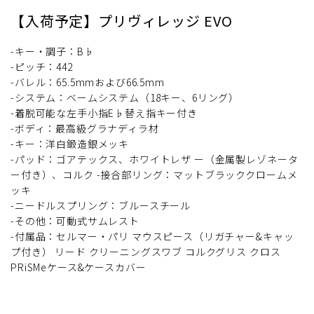
【入荷予定】プリヴィレッジ EVO
-キー・調子：B♭
-ピッチ：442
-バレル：65.5mmおよび66.5mm
-システム：ベームシステム（18キー、6リング）
-着脱可能な左手小指E♭替え指キー付き
-ボディ：最高級グラナディラ材
-キー：洋白鍛造銀メッキ
-パッド：ゴアテックス、ホワイトレザ ー（金属製レゾネータ
ー付き）、コルク -接合部リング：マットブラッククロームメ
ッキ
-ニードルスプリング：ブルースチール
-その他：可動式サムレスト
-付属品：セルマー・パリ マウスピース（リガチャー&キャッ
プ付き） リード クリーニングスワブ コルクグリス クロス
PRiSMeケース&ケースカバー