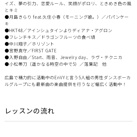
イズ、夢の引力、恋愛ルール、笑顔がポロリ、ときめき色の風
とキミ
●月島きらり feat.久住小春（モーニング娘。）／パパンケー
キ
●HKT48／アインシュタインよりディアナ・アグロン
●フレンチキス／ドラゴンフルーツの食べ頃
●中川翔子／ホリゾント
●宮野真守／FIRST GATE
●入野自由／Start、雨音、Jewelry day、ラヴ・テクニカ
●小松帯刀（遥かなる時空の中で5）／落葉記 他
広島で精力的に活動中のEnVYと言う5人組の男性ダンスボーカ
ルグループにも最新曲の楽曲提供を行うなど幅広く活動中！
レッスンの流れ