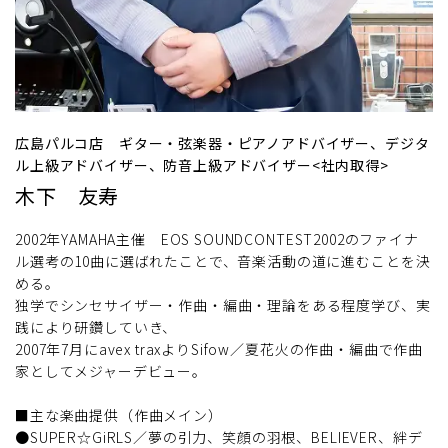
広島パルコ店 ギター・弦楽器・ピアノアドバイザー、デジタ
ル上級アドバイザー、防音上級アドバイザー<社内取得>
木下 友寿
2002年YAMAHA主催 EOS SOUNDCONTEST2002のファイナ
ル選考の10曲に選ばれたことで、音楽活動の道に進むことを決
める。
独学でシンセサイザー・作曲・編曲・理論をある程度学び、実
践により研鑽していき、
2007年7月にavex traxよりSifow／夏花火の作曲・編曲で作曲
家としてメジャーデビュー。
■主な楽曲提供（作曲メイン）
●SUPER☆GiRLS／夢の引力、笑顔の羽根、BELIEVER、絆デ