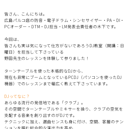
皆さん、こんにちは。
広島パルコ店の防音・電子ドラム・シンセサイザー・PA・DI・
PCオーダー・DTM・DJ担当・LM発表会責任者の木下です。
今回は、
皆さんも実は気になって仕方がないであろうDJ教室（開講：日
曜日）を担当して下さっている
野田先生のレッスンを体験して参りました！
ターンテーブルを使った本格的なDJから、
現在も非常にブームとなっているPCDJ（パソコンを使ったDJ
機器）でのレッスンまで幅広く教えて下さっています。
DJってなに？
あらゆる流行の発信地である「クラブ」。
その空間でターンテーブルやミキサーを操り、クラブの空気を
支配する音楽を創り出すのがDJです。
テクニックに加え、選曲センスも身に付け、空間、客層のテン
ションを掴む総合的な演出力を高め、