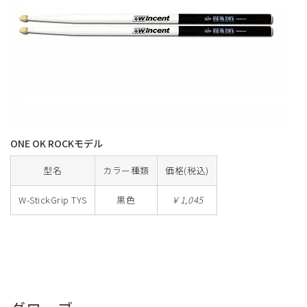
ONE OK ROCKモデル
型名
カラー種類
価格(税込)
W-StickGrip TYS
黒色
￥1,045