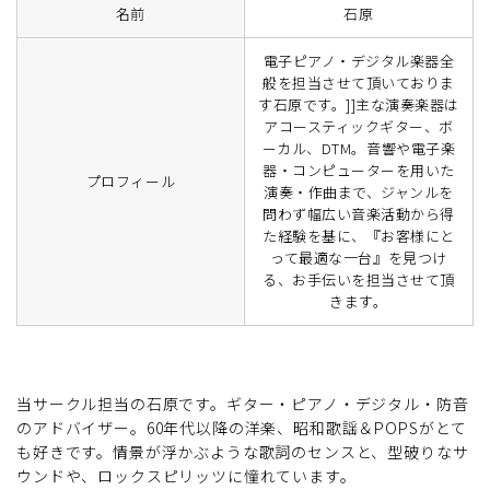
名前
石原
電子ピアノ・デジタル楽器全
般を担当させて頂いておりま
す石原です。]]主な演奏楽器は
アコースティックギター、ボ
ーカル、DTM。音響や電子楽
器・コンピューターを用いた
プロフィール
演奏・作曲まで、ジャンルを
問わず幅広い音楽活動から得
た経験を基に、『お客様にと
って最適な一台』を見つけ
る、お手伝いを担当させて頂
きます。
当サークル担当の石原です。ギター・ピアノ・デジタル・防音
のアドバイザー。60年代以降の洋楽、昭和歌謡＆POPSがとて
も好きです。情景が浮かぶような歌詞のセンスと、型破りなサ
ウンドや、ロックスピリッツに憧れています。