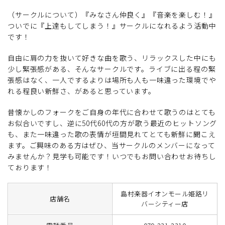
（サークルについて）『みなさん仲良く』『音楽を楽しむ！』
ついでに『上達もしてしまう！』サークルになれるよう活動中
です！
自由に肩の力を抜いて好きな曲を歌う、リラックスした中にも
少し緊張感がある、そんなサークルです。ライブに出る程の緊
張感はなく、一人でするよりは場所も人も一味違った環境でや
れる程良い新鮮さ、があると思っています。
昔懐かしのフォークをご自身の年代に合わせて歌うのはとても
お似合いですし、逆に50代60代の方が歌う最近のヒットソング
も、また一味違った歌の表情が垣間見れてとても新鮮に聞こえ
ます。ご興味のある方はぜひ、当サークルのメンバーになって
みませんか？見学も可能です！いつでもお問い合わせお待ちし
ております！
島村楽器イオンモール姫路リ
店舗名
バーシティー店