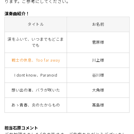
ります。ご参考にしてください。
演奏曲紹介！
タイトル
お名前
涙をふいて、いつまでもどこま
菅原様
でも
戦士の休息、Too far away
川上様
I dont know、Paranoid
谷川様
想い出の渚、バラが咲いた
大角様
あゝ青春、炎のたからもの
髙島様
担当石原コメント