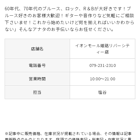
60年代、70年代のブルース、ロック、R＆Bが大好きです！ブ
ルース好きのお客様大歓迎！ギターや音作りなど気軽にご相談
下さいませ！これから始めたいけど何を揃えればいいかわから
ない」そんなアナタのお手伝いならお任せください。
イオンモール姫路リバーシテ
店舗名
ィー店
電話番号
079-231-2310
営業時間
10:00～21:00
担当
塩谷
※記事中に販売価格、在庫状況が掲載されている場合、その情報は記事
更新時点のものとなります。店頭での価格表記・税表記・在庫状況と異