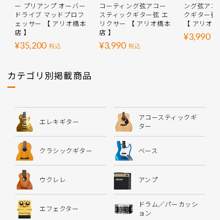
ー プリアンプ オーバー
コーティング弦アコー
ング弦アコ
ドライブ マッドプロフ
スティックギター弦 エ
クギター弦
ェッサー 【 アリオ橋本
リクサー 【 アリオ橋本
【 アリオ橋
店 】
店 】
¥3,990
税
¥35,200
¥3,990
税込
税込
カテゴリ別掲載商品
アコースティックギ
エレキギター
ター
クラシックギター
ベース
ウクレレ
アンプ
ドラム／パーカッシ
エフェクター
ョン