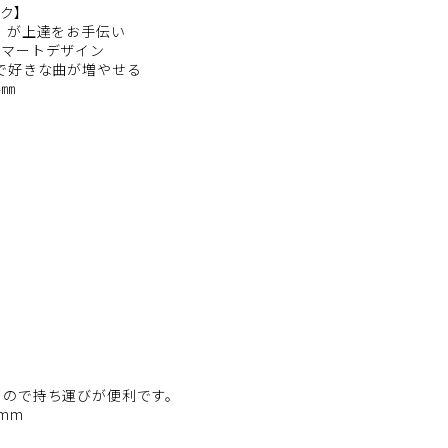
ック】
』が上達をお手伝い
スマートデザイン
で好きな曲が増やせる
4㎜
るので持ち運びが便利です。
3mm