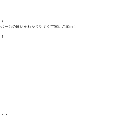
！！
一台一台の違いをわかりやすく丁寧にご案内し
う！