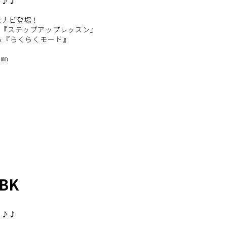
♪♪♪
光ナビ登場！
る『ステップアップレッスン』
る『らくらくモード』
3㎜
0BK
♪♪♪