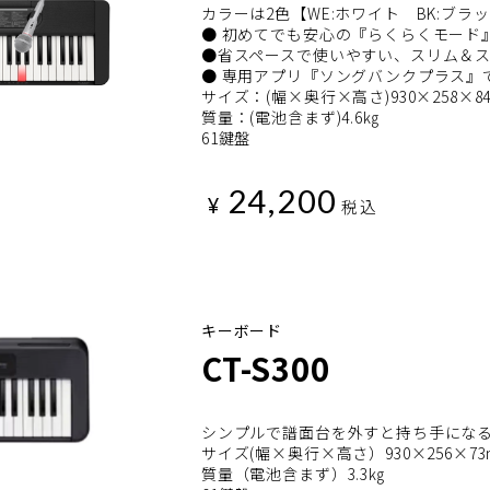
カラーは2色【WE:ホワイト BK:ブラ
● 初めてでも安心の『らくらくモード
●省スペースで使いやすい、スリム＆
● 専用アプリ『ソングバンクプラス』
サイズ：(幅×奥行×高さ)930×258×8
質量：(電池含まず)4.6㎏
61鍵盤
24,200
¥
税込
キーボード
CT-S300
シンプルで譜面台を外すと持ち手にな
サイズ(幅×奥行×高さ）930×256×7
質量（電池含まず）3.3㎏