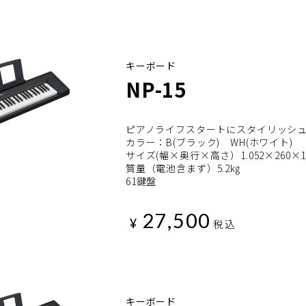
キーボード
NP-15
ピアノライフスタートにスタイリッシュ
カラー：B(ブラック) WH(ホワイト)
サイズ(幅×奥行×高さ）1.052×260×1
質量（電池含まず）5.2㎏
61鍵盤
27,500
¥
税込
キーボード