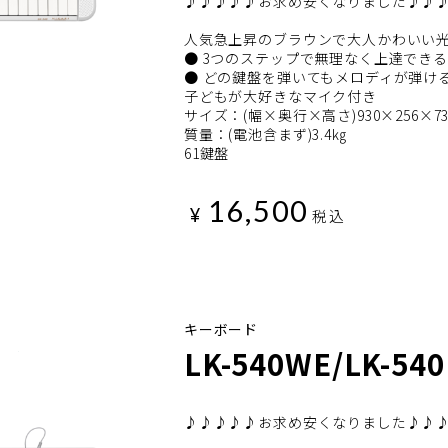
♪♪♪♪♪お求め安くなりました♪♪
人気急上昇のブラウンで大人かわいい
● 3つのステップで無理なく上達でき
● どの鍵盤を弾いてもメロディが弾け
子どもが大好きなマイク付き
サイズ：(幅×奥行×高さ)930×256×7
質量：(電池含まず)3.4㎏
61鍵盤
16,500
¥
税込
キーボード
LK-540WE/LK-54
♪♪♪♪♪お求め安くなりました♪♪