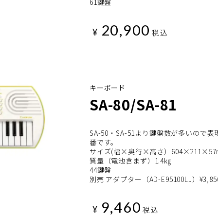
61鍵盤
20,900
¥
税込
キーボード
SA-80/SA-81
SA-50・SA-51より鍵盤数が多いので表
番です。
サイズ(幅×奥行×高さ）604×211×5
質量（電池含まず）1.4㎏
44鍵盤
別売 アダプター（AD-E95100LJ）¥3,85
9,460
¥
税込