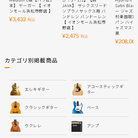
本】 ヤーガー 【 イオ
JAVA】 サックスリード
Satin Bl
ンモール浜松市野店 】
ソプラノサックス用 バ
ー ジャズ
ンドレン バンドーレン
村楽器限定
¥3,432
税込
【 イオンモール浜松市
パン ハイブ
野店 】
ャズマスタ
黒
¥2,475
税込
¥208,000
カテゴリ別掲載商品
アコースティックギ
エレキギター
ター
クラシックギター
ベース
ウクレレ
アンプ