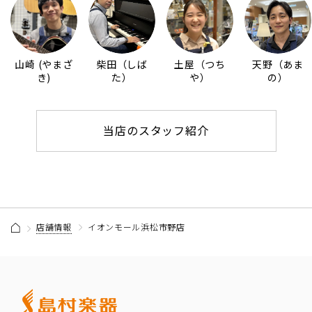
山崎 (やまざ
柴田（しば
土屋（つち
天野（あま
き)
た）
や）
の）
当店のスタッフ紹介
店舗情報
イオンモール浜松市野店