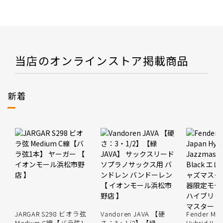
当店のオンラインストア掲載商品
新着
JARGAR S298 ビオラ弦
Vandoren JAVA 【硬
Fender Mad
Medium C線【バラ弦1
さ：3・1/2】【緑
Hybrid II J