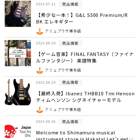
商品情報
2023.07.11
【希少な一本！】G&L S500 Premium/R
BK エレキギター
アミュプラザ博多店
商品情報
2023.06.30
【ゲーム音楽】FINAL FANTASY（ファイナ
ルファンタジー） 楽譜特集
アミュプラザ博多店
商品情報
2023.06.29
【最終入荷】Ibanez THBB10 Tim Henson
ティムヘンソン シグネイチャーモデル
アミュプラザ博多店
商品情報
2023.06.26
Welcome to Shimamura musical
instrument store in Hakata! Let’s get