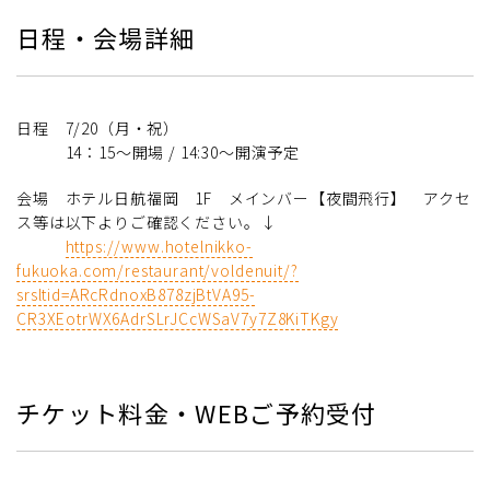
日程・会場詳細
日程 7/20（月・祝）
14：15～開場 / 14:30～開演予定
会場 ホテル日航福岡 1F メインバー【夜間飛行】 アクセ
ス等は以下よりご確認ください。↓
https://www.hotelnikko-
fukuoka.com/restaurant/voldenuit/?
srsltid=ARcRdnoxB878zjBtVA95-
CR3XEotrWX6AdrSLrJCcWSaV7y7Z8KiTKgy
チケット料金・WEBご予約受付