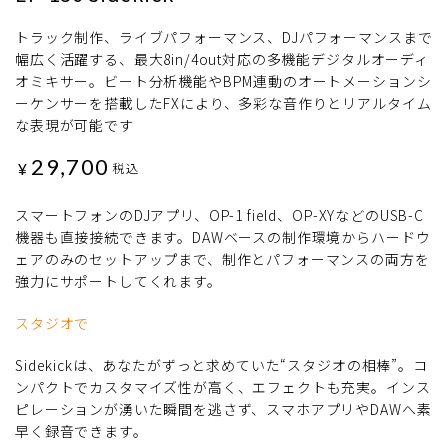
トラック制作、ライブパフォーマンス、DJパフォーマンスまで
幅広く活躍する、最大8in/4out対応の多機能デジタルオーディ
オミキサー。ビート分析機能やBPM連動のオートメーションシ
ーケンサーを搭載したFXにより、多彩な音作りとリアルタイム
な表現が可能です
29,700
¥
税込
スマートフォンのDJアプリ、OP-1 field、OP-XYなどのUSB-C
機器も直接接続できます。DAWベースの制作環境からハードウ
ェアのみのセットアップまで、制作とパフォーマンスの両方を
強力にサポートしてくれます。
スタジオで
Sidekickは、あなたがずっと求めていた“スタジオの相棒”。コ
ンパクトでカスタマイズ性が高く、エフェクトも充実。インス
ピレーションが湧いた瞬間を逃さず、スマホアプリやDAWへ素
早く録音できます。