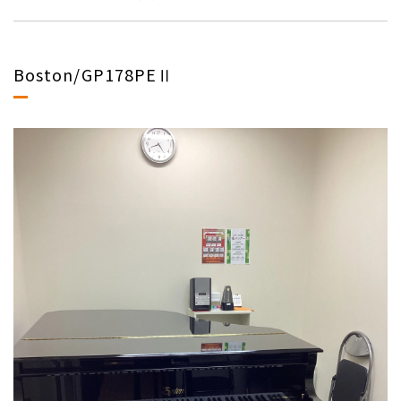
Boston/GP178PEⅡ