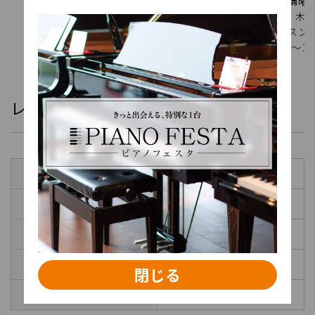
【開講曜日】
【開講曜日
月・火・木・金・日
火・水・木・
【レッスン時間】
【レッスン時
10:00～17:00
10:00～16:
レッスン料金
コース
月会費(税込)
S
￥23,650
A
￥13,750
B
￥11,500
閉じる
C
￥7,700