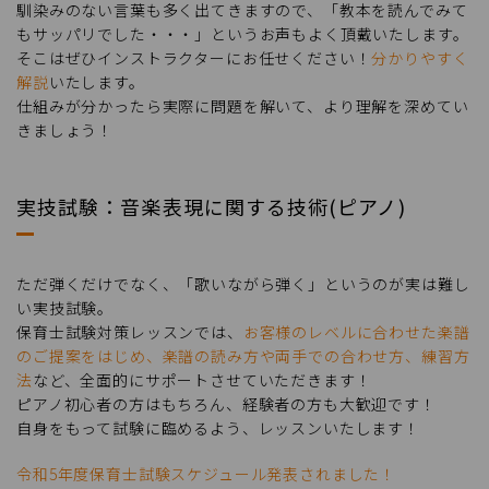
馴染みのない言葉も多く出てきますので、「教本を読んでみて
もサッパリでした・・・」というお声もよく頂戴いたします。
そこはぜひインストラクターにお任せください！
分かりやすく
解説
いたします。
仕組みが分かったら実際に問題を解いて、より理解を深めてい
きましょう！
実技試験：音楽表現に関する技術(ピアノ)
ただ弾くだけでなく、「歌いながら弾く」というのが実は難し
い実技試験。
保育士試験対策レッスンでは、
お客様のレベルに合わせた楽譜
のご提案をはじめ、楽譜の読み方や両手での合わせ方、練習方
法
など、全面的にサポートさせていただきます！
ピアノ初心者の方はもちろん、経験者の方も大歓迎です！
自身をもって試験に臨めるよう、レッスンいたします！
令和5年度保育士試験スケジュール発表されました！