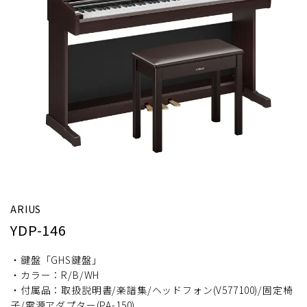
ARIUS
YDP-146
・鍵盤「GHS鍵盤」
・カラー：R/B/WH
・付属品：取扱説明書/楽譜集/ヘッドフォン(V577100)/固定椅
子/電源アダプター(PA-150)