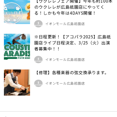
【ウクレレフェア開催】今年も約100本
のウクレレが広島祇園店にやってく
る！しかも今年は4DAYS開催！
イオンモール広島祗園店
※日程更新！【アコパラ2025】広島祇
園店ライブ日程決定、3/25（火）出演
者募集中！！
イオンモール広島祗園店
【修理】各種楽器の弦交換承ります。
イオンモール広島祗園店