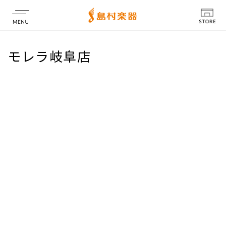
店舗情報
モレラ岐阜店