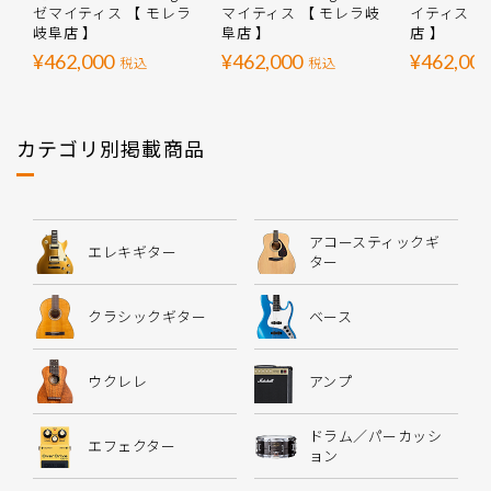
ゼマイティス 【 モレラ
マイティス 【 モレラ岐
イティス 【
岐阜店 】
阜店 】
店 】
¥462,000
¥462,000
¥462,000
税込
税込
カテゴリ別掲載商品
アコースティックギ
エレキギター
ター
クラシックギター
ベース
ウクレレ
アンプ
ドラム／パーカッシ
エフェクター
ョン