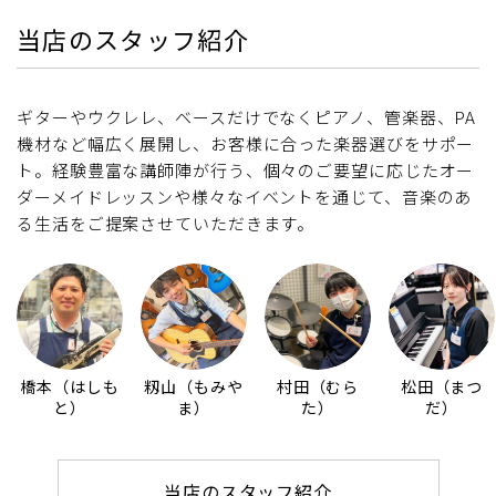
当店のスタッフ紹介
ギターやウクレレ、ベースだけでなくピアノ、管楽器、PA
機材など幅広く展開し、お客様に合った楽器選びをサポー
ト。経験豊富な講師陣が行う、個々のご要望に応じたオー
ダーメイドレッスンや様々なイベントを通じて、音楽のあ
る生活をご提案させていただきます。
橋本（はしも
籾山（もみや
村田（むら
松田（まつ
と）
ま）
た）
だ）
当店のスタッフ紹介