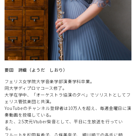
要田 詩織（ようだ しおり）
フェリス女学院大学音楽学部演奏学科卒業。
同大学ディプロマコース修了。
大学在学中、「オーケストラ協演の夕べ」でソリストとしてフ
ェリス管弦楽団と共演。
YouTubeのチャンネル登録者は10万人を超え、毎週金曜日に演
奏動画を投稿している。
また、2.5次元Vtuber柴音として、平日に生放送を行ってい
る。
フルートを松田有希子、八條美奈子、 細川順三の各氏に師