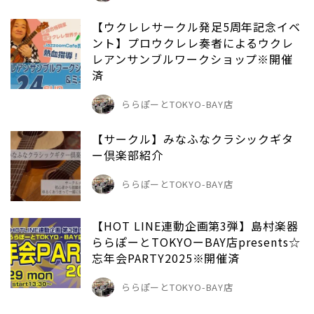
【ウクレレサークル発足5周年記念イベ
ント】プロウクレレ奏者によるウクレ
レアンサンブルワークショップ※開催
済
ららぽーとTOKYO-BAY店
【サークル】みなふなクラシックギタ
ー倶楽部紹介
ららぽーとTOKYO-BAY店
【HOT LINE連動企画第3弾】島村楽器
ららぽーとTOKYOーBAY店presents☆
忘年会PARTY2025※開催済
ららぽーとTOKYO-BAY店