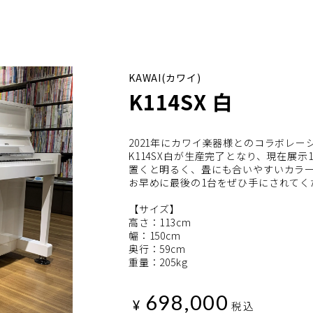
KAWAI(カワイ)
K114SX 白
2021年にカワイ楽器様とのコラボレ
K114SX白が生産完了となり、現在展
置くと明るく、畳にも合いやすいカラ
お早めに最後の1台をぜひ手にされてく
【サイズ】
高さ：113cm
幅：150cm
奥行：59cm
重量：205kg
698,000
¥
税込