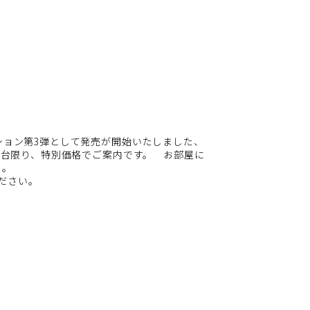
ーション第3弾として発売が開始いたしました、
示1台限り、特別価格でご案内です。 お部屋に
ー。
ださい。