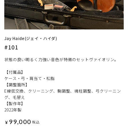
Jay Haide(ジェイ・ハイダ)
#101
状態の良い明るく力強い音色が特徴のセットヴァイオリン。
【付属品】
ケース・弓・肩当て・松脂
【調整箇所】
E線弦交換、クリーニング、駒調整、魂柱調整、弓クリーニン
グ、毛替え
【製作年】
2022年製
99,000
¥
税込