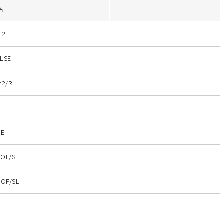
名
12
LSE
2/R
E
E
OF/SL
OF/SL