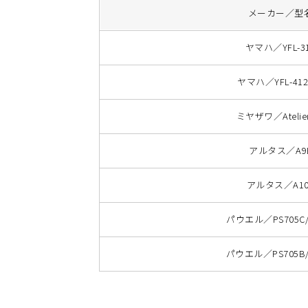
メーカー／型
ヤマハ／YFL-3
ヤマハ／YFL-412
ミヤザワ／Atelier
アルタス／A9
アルタス／A10
パウエル／PS705C/
パウエル／PS705B/