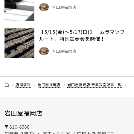
岩田屋福岡店
【5/15(金)～5/17(日)】「ムラマツフ
ルート」特別試奏会を開催！
岩田屋福岡店
店舗情報
岩田屋福岡店
岩田屋福岡店 音楽教室記事一覧
【
岩田屋福岡店
〒810-8680
福岡県福岡市中央区天神2-5-35 岩田屋本店 新館 5F