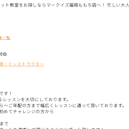
ネット教室をお探しならマークイズ福岡ももち店へ！ 忙しい大
事一覧
30日
師・インストラクター
です！
するレッスンを大切にしております。
ら～ご年配の方まで幅広くレッスンに通って頂いております。
初めてチャレンジの方から
まで