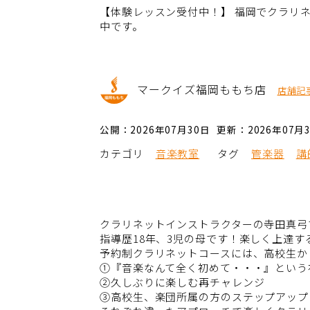
【体験レッスン受付中！】 福岡でクラリ
中です。
マークイズ福岡ももち店
店舗記
公開：2026年07月30日
更新：2026年07月
カテゴリ
音楽教室
タグ
管楽器
講
クラリネットインストラクターの寺田真弓
指導歴18年、3児の母です！楽しく上達
予約制クラリネットコースには、高校生か
①『音楽なんて全く初めて・・・』という
②久しぶりに楽しむ再チャレンジ
③高校生、楽団所属の方のステップアップ