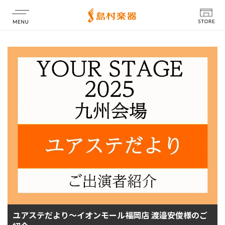
店舗情報
ユアステだより～イオンモール福岡店 渡邉安俊様のご