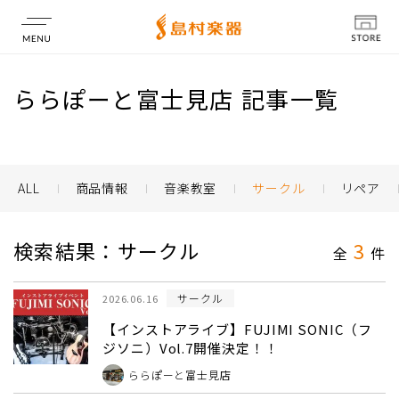
店舗情報
ららぽーと富士見店 記事一覧
ALL
商品情報
音楽教室
サークル
リペア
検索結果：サークル
3
全
件
サークル
2026.06.16
【インストアライブ】FUJIMI SONIC（フ
ジソニ）Vol.7開催決定！！
ららぽーと富士見店