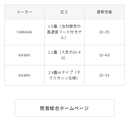
メーカー
広さ
遮音性能
1.5畳（当社限定の
YAMAHA
高遮音フード付モデ
Dr-35
ル）
1.2畳（人気のDr-4
KAWAI
Dr-40
0）
2.4畳Hiタイプ（テ
KAWAI
Dr-35
ラスサッシ仕様）
防音総合ホームページ