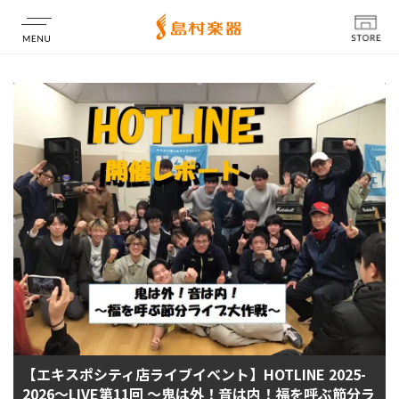
店舗情報
【エキスポシティ店ライブイベント】HOTLINE 2025-
2026～LIVE第11回 ～鬼は外！音は内！福を呼ぶ節分ラ