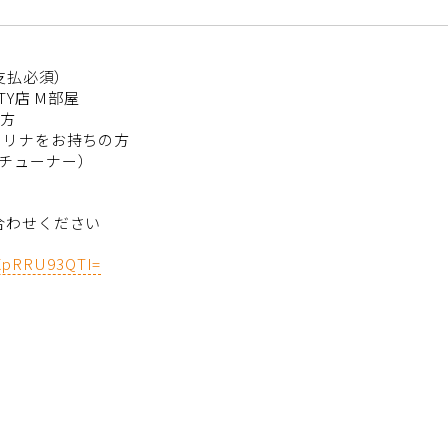
支払必須）
TY店 M部屋
る方
ナをお持ちの方
チューナー）
合わせください
VXpRRU93QTI=