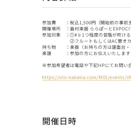
参加費 ：税込1,500円（開始前の事前
開催場所 ：島村楽器 ららぽーとEXPOCI
参加対象 ：①#♭1つ程度の音階が吹け
②フルートもしくはAC管オカリ
持ち物 ：楽器（お持ちの方は譜面台・
楽譜 ：参加の方にお伝えいたします
※参加希望者は電話や下記HPにてお問い
https://oto-nakama.com/M01/events/
開催日時