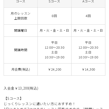
コース
Sコース
Aコース
月のレッスン
8回
4回
上限回数
開講曜日
月・火・金・土・日
月・火・金・土・日
平日
平日
12:00～20:30
12:00～20:30
開講時間
土日
土日
10:30～19:00
10:30～19:00
月会費(税込)
￥24,200
￥14,300
入会金￥13,200(税込)
【Sコース】
じっくりレッスンに通いたい方におすすめ！
1日にまとめて2コマまでレッスン可能ですので、1時間レッス