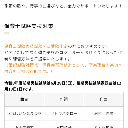
季節の歌や、行事の曲選びなど、全力でサポートいたします！
保育士試験実技対策
保育士試験実技試験をご受験予定
の方におすすめです。
ピアノだけでなく弾き語りのコツ、お一人おひとりに合った伴
奏や練習方法をご提案いたします。
（筆記試験対策≪：保育実習理論≫として、音楽理論や楽典の
内容もご相談可能です。）
令和8年度前期実技試験は6月28日(日)、後期実技試験課題曲は12
月13日(日)です。
曲目
作詞
作曲
うれしいひなまつり
サトウハチロー
河村 光陽
山の音楽家
水田詩仙
ドイツ民謡