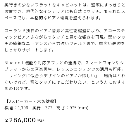
奥行きの少ないフラットなキャビネットは、壁際にすっきりと
設置でき、現代的なインテリアにも自然にマッチ。限られたス
ペースでも、本格的なピアノ環境を整えられます。
ローランド独自のピアノ音源と高性能鍵盤により、アコーステ
ィックピアノさながらのタッチと豊かな響きを再現。弱いタッ
チの繊細なニュアンスから力強いフォルテまで、幅広い表現を
しっかりサポートします。
Bluetooth機能や対応アプリとの連携で、スマートフォンやタ
ブレットからの音楽再生、レッスンコンテンツの活用も可能。
「リビングに似合うデザインのピアノが欲しい」「場所はとれ
ないけれど、音とタッチにはこだわりたい」という方におすす
めの1台です。
【2スピーカー・木製鍵盤】
横幅：1,398 奥行：377 高さ：975 (mm)
286,000
¥
税込