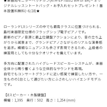
★楽器用モニターヘッドホン(ATH-EP700S2 WH or BK)・オリ
ジナルレッスントートバッグ・お手入れセットプレゼント！基
本設置料無料(~6/28)★
ローランドLXシリーズの中でも最高クラスに位置づけられる、
島村楽器限定仕様のフラッグシップ電子ピアノです。
最新のピアノ音源と最上位鍵盤アクションにより、音の立ち上
がりから減衰まで、グランドピアノさながらのリアルな演奏感
を追求。繊細なニュアンスも余さず表現できるため、上級者の
練習用としても十分なクオリティを備えています。
多方向に配置されたハイグレードスピーカーシステムが、楽器
全体から鳴り響くような立体的なサウンドを再現。
自宅でもコンサートグランドに近い感覚で練習したい方や、一
生ものの1台として選びたい方にふさわしいハイエンドモデル
です。
【8スピーカー・木製鍵盤】
横幅：1,395 奥行：502 高さ：1,254 (mm)