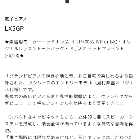
電子ピアノ
LX5GP
★楽器用モニターヘッドホン(ATH-EP700S2 WH or BK)・オリ
ジナルレッスントートバッグ・お手入れセットプレゼント
(~6/28)★
「グランドピアノの弾き心地と音」をご自宅で楽しめるよう設
計された、LXシリーズのエントリーモデル（島村楽器オリジナ
ル仕様）です。
表現力の高いピアノ音源と高性能鍵盤により、クラシックから
ポピュラーまで幅広いジャンルを気持ちよく演奏できます。
コンパクトなキャビネットながら、立体的に響くスピーカーシ
ステムを搭載し、楽器全体が鳴っているような自然な音場を再
現。
「置き場所には限りがあるけれど、音とタッチにはこだわりた