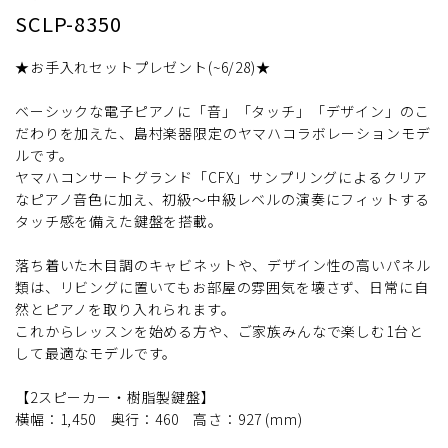
SCLP-8350
★お手入れセットプレゼント(~6/28)★
ベーシックな電子ピアノに「音」「タッチ」「デザイン」のこ
だわりを加えた、島村楽器限定のヤマハコラボレーションモデ
ルです。
ヤマハコンサートグランド「CFX」サンプリングによるクリア
なピアノ音色に加え、初級〜中級レベルの演奏にフィットする
タッチ感を備えた鍵盤を搭載。
落ち着いた木目調のキャビネットや、デザイン性の高いパネル
類は、リビングに置いてもお部屋の雰囲気を壊さず、日常に自
然とピアノを取り入れられます。
これからレッスンを始める方や、ご家族みんなで楽しむ1台と
して最適なモデルです。
【2スピーカー・樹脂製鍵盤】
横幅：1,450 奥行：460 高さ：927 (mm)