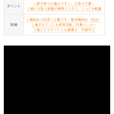
1.御子様でも踏みやすく、工具が不要！
ポイント
2.細かな高さ調整が簡単にできて、とっても軽量
1.補助台が別途ご必要です／推奨補助台（足台）
詳細
2.電子ピアノにも使用可能／対象メーカー
3.箱入りでギフトにも最適♪ 外箱外寸