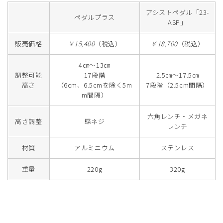
アシストペダル「23-
ペダルプラス
ASP」
販売価格
￥15,400
（税込）
￥18,700
（税込）
4㎝～13㎝
調整可能
17段階
2.5㎝～17.5㎝
高さ
（6cm、6.5cmを除く5m
7段階（2.5cm間隔）
m間隔）
六角レンチ・メガネ
高さ調整
蝶ネジ
レンチ
材質
アルミニウム
ステンレス
重量
220g
320g