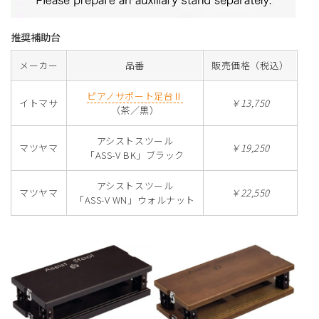
推奨補助台
メーカー
品番
販売価格（税込）
ピアノサポート足台Ⅱ
イトマサ
￥13,750
（茶／黒）
アシストスツール
マツヤマ
￥19,250
「ASS-V BK」ブラック
アシストスツール
マツヤマ
￥22,550
「ASS-V WN」ウォルナット