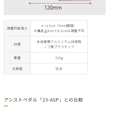
4～13cm（5mm間隔）
調整可能高さ
※構造上6cmと6.5cmは調整不可
本体硬質アルミニウム材使用
材質
ノブ類プラスチック
重量
220g
生産国
日本
アシストペダル「23-ASP」との比較