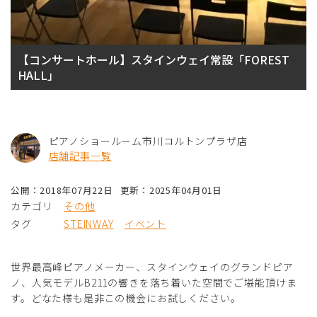
【コンサートホール】スタインウェイ常設「FOREST
HALL」
ピアノショールーム市川コルトンプラザ店
店舗記事一覧
公開：2018年07月22日
更新：2025年04月01日
カテゴリ
その他
タグ
STEINWAY
イベント
世界最高峰ピアノメーカー、スタインウェイのグランドピア
ノ、人気モデルB211の響きを落ち着いた空間でご堪能頂けま
す。どなた様も是非この機会にお試しください。