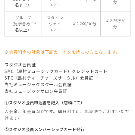
分
名まで）
B-211
グループ
スタイン
￥2,750
/30
（見学含めて5
ウェイ
￥2,200
/30分
分
名以上）
B-211
※
会員料金の対象は下記カードをお持ちの方となります。
スタジオ会員証
SMC（島村ミュージックカード）クレジットカード
STC（島村ティーチャーズサークル）会員証
当社ミュージックスクール会員証
当社ミュージックサロン会員証
①スタジオ会員申込書を記入（店頭にて）
入会金、年会費
無料
です。即日利用可、無期限でご利用いただ
けます。
②スタジオ会員メンバーシップカード発行