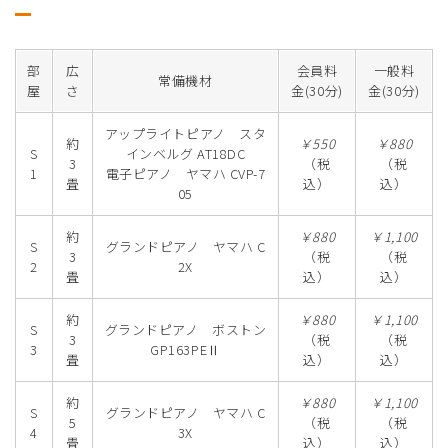
部
広
会員料
一般料
常備機材
屋
さ
金(30分)
金(30分)
アップライトピアノ スタ
約
￥550
￥880
S
インベルグ AT18DC
3
（税
（税
1
電子ピアノ ヤマハ CVP-7
畳
込）
込）
05
約
￥880
￥1,100
S
グランドピアノ ヤマハ C
3
（税
（税
2
2X
畳
込）
込）
約
￥880
￥1,100
S
グランドピアノ ボストン
3
（税
（税
3
GP163PEⅡ
畳
込）
込）
約
￥880
￥1,100
S
グランドピアノ ヤマハ C
5
（税
（税
4
3X
畳
込）
込）