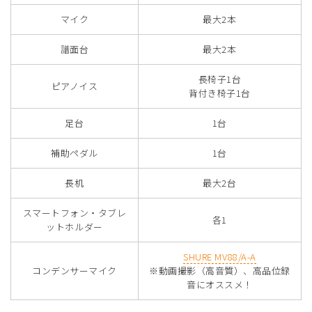
マイク
最大2本
譜面台
最大2本
長椅子1台
ピアノイス
背付き椅子1台
足台
1台
補助ペダル
1台
長机
最大2台
スマートフォン・タブレ
各1
ットホルダー
SHURE MV88/A-A
コンデンサーマイク
※動画撮影（高音質）、高品位録
音にオススメ！