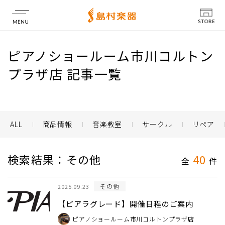
店舗情報
ピアノショールーム市川コルトン
プラザ店 記事一覧
ALL
商品情報
音楽教室
サークル
リペア
検索結果：その他
40
全
件
その他
2025.09.23
【ピアラグレード】開催日程のご案内
ピアノショールーム市川コルトンプラザ店