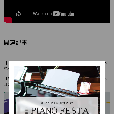
関連記事
【エレクトーン】新品・中古エレクトーン ★ELS03シリーズご予
約承ります（ELS-03G/ELS-03X/ELS-03XR/ELS-03XF）
【3/28】STAGEA「ELS-03シリーズ」発売記念！「エレクトーン
コンサート＆体験会」