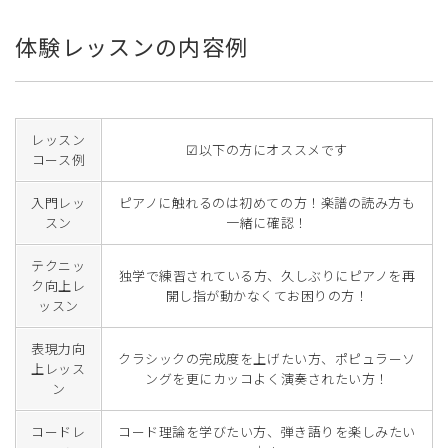
体験レッスンの内容例
レッスン
☑以下の方にオススメです
コース例
入門レッ
ピアノに触れるのは初めての方！楽譜の読み方も
スン
一緒に確認！
テクニッ
独学で練習されている方、久しぶりにピアノを再
ク向上レ
開し指が動かなくてお困りの方！
ッスン
表現力向
クラシックの完成度を上げたい方、ポピュラーソ
上レッス
ングを更にカッコよく演奏されたい方！
ン
コードレ
コード理論を学びたい方、弾き語りを楽しみたい