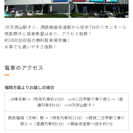
JR天拝山駅すぐ、西鉄朝倉街道駅から徒歩7分のイオンモール
筑紫野3Fに音楽教室はあり、アクセス抜群！
約3800台収容の無料駐車場完備！
お車でも通いやすさ抜群！
電車のアクセス
福岡方面よりお越しの場合
JR博多駅→（特急列車約10分）→JR二日市駅で乗り換え→（普
通列車約3分）→JR天拝山駅すぐ
西鉄福岡（天神）駅→（特急列車約12分）→西鉄二日市駅で乗り
換え→（普通列車約2分）→朝倉街道駅→徒歩約7分