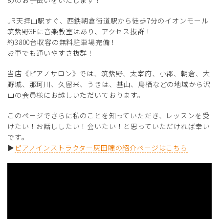
めのお手伝いをいたします！
JR天拝山駅すぐ、西鉄朝倉街道駅から徒歩7分のイオンモール
筑紫野3Fに音楽教室はあり、アクセス抜群！
約3800台収容の無料駐車場完備！
お車でも通いやすさ抜群！
当店《ピアノサロン》では、筑紫野、太宰府、小郡、朝倉、大
野城、那珂川、久留米、うきは、基山、鳥栖などの地域から沢
山の会員様にお越しいただいております。
このページでさらに私のことを知っていただき、レッスンを受
けたい！お話ししたい！会いたい！と思っていただければ幸い
です。
▶
ピアノインストラクター灰田瞳の紹介ページはこちら