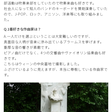
部活動は吹奏楽部をしていたので吹奏楽曲も好きです。
社会人になって知人のバンドのキーボードを賛助演奏していた
ので、J-POP、ロック、アニソン、洋楽等にも取り組みまし
た。
Q.1番好きな作曲家は？
A.一人だけを選ぶということは大変難しいのですが、
真面目な人柄が音楽に滲み出ているブラームスを挙げます。
重厚な音の響きが素敵です。
ピアノ曲だけでなく、4つの交響曲やヴァイオリン協奏曲も好
きです。
こちらはウィーンの中央墓地で撮影しました。
ふざけているように見えますが、本当に尊敬している作曲家で
す。