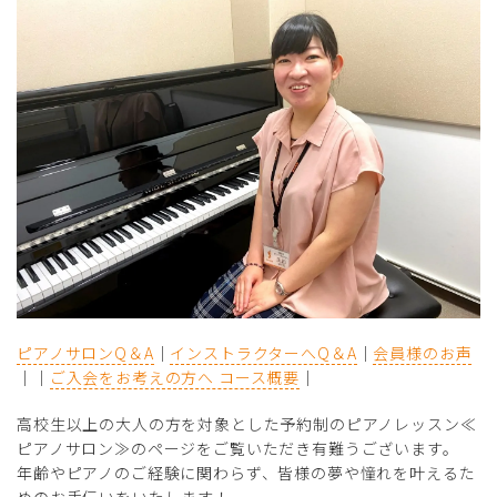
ピアノサロンQ＆A
｜
インストラクターへQ＆A
｜
会員様のお声
｜｜
ご入会をお考えの方へ コース概要
｜
高校生以上の大人の方を対象とした予約制のピアノレッスン≪
ピアノサロン≫のページをご覧いただき有難うございます。
年齢やピアノのご経験に関わらず、皆様の夢や憧れを叶えるた