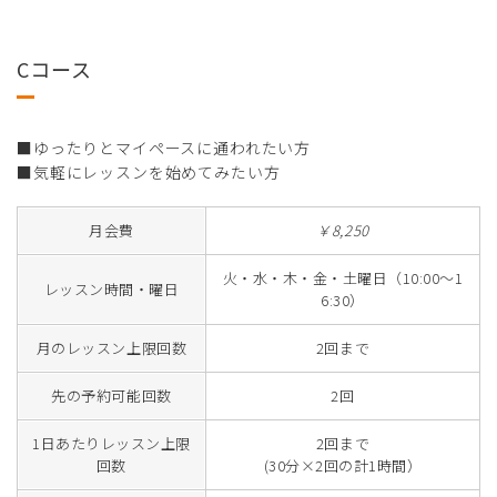
Cコース
■ゆったりとマイペースに通われたい方
■気軽にレッスンを始めてみたい方
月会費
￥8,250
火・水・木・金・土曜日（10:00～1
レッスン時間・曜日
6:30）
月のレッスン上限回数
2回まで
先の予約可能回数
2回
1日あたりレッスン上限
2回まで
回数
(30分×2回の計1時間）